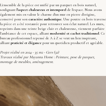
L'ensemble de la pièce est unifié par un parquet en bois naturel,
soulignant
l'aspect chaleureux et intemporel
de l'espace. Nous avons
également mis en valeur le charme d'un mur en pierre d'origine,
conservé pour son
caractère authentique
. Une poutre en bois traverse
la pièce et a été restaurée pour retrouver son éclat naturel. Les murs,
repeints dans une teinte beige clair et chaleureuse, viennent parfaire
l'ambiance de cet espace, alliant
modernité et cachet traditionnel
. Ce
bureau professionnel repensé de A à Z se veut un lieu inspirant,
alliant
praticité et élégance
pour un quotidien productif et agréable.
Projet réalisé en 2024 - 35 m2 - Gers (32)
Travaux réalisé par Mayanna Home : Peinture, pose de parquet,
montage de meubles, aménagement.