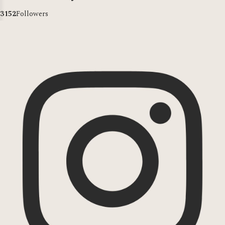
3249
Followers